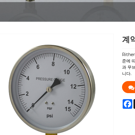
계
Rithe
준에 따
과 무
니다.
F