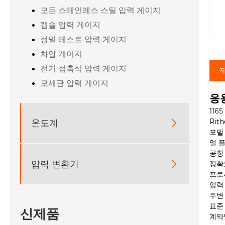
모든 스테인레스 스틸 압력 게이지
캡슐 압력 게이지
정밀 테스트 압력 게이지
차압 게이지
전기 접촉식 압력 게이지
모세관 압력 게이지
응
11
Rit
온도계

모델
얼 
공칭
압력 변환기

정확
프로
압력 
주변 
표준 
신제품
계약