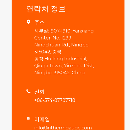
연락처 정보
주소

사무실:1907-1910, Yanxiang
Center, No. 1299
Ningchuan Rd., Ningbo,
315042, 중국
공장:Huilong Industrial,
Qiuga Town, Yinzhou Dist,
Ningbo, 315042, China
전화

+86-574-87787718
이메일

info@rithermgauge.com